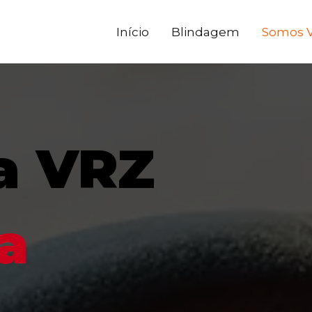
Início
Blindagem
Somos 
a VRZ
a