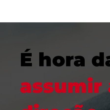
É hora d
assumir 